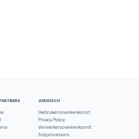
PARTNERS
JURIDISCH
ie
Gebruikersovereenkomst
l
Privacy Policy
amma
Verwerkersovereenkomst
Subprocessors