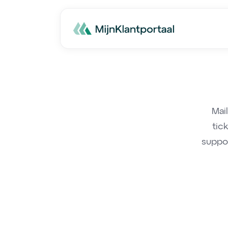
Mail
tic
suppor