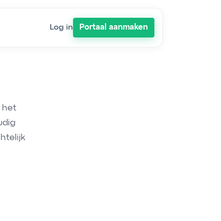
Log in
Portaal aanmaken
t het
udig
htelijk