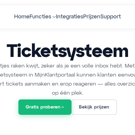
Home
Functies
Integraties
Prijzen
Support
Ticketsysteem
tjes raken kwijt, zeker als je een volle inbox hebt. Me
ketsysteem in MijnKlantportaal kunnen klanten eenvo
t tickets aanmaken en erop reageren — alles overzic
op één plek.
Gratis proberen
Bekijk prijzen