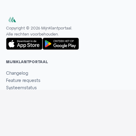
Copyright ©
2026
MijnKlantportaal.
Alle rechten voorbehouden.
MIJNKLANTPORTAAL
Changelog
Feature requests
Systeemstatus
Beveiliging & veiligheid
Vacatures
DEVELOPERS & PARTNERS
API documentatie