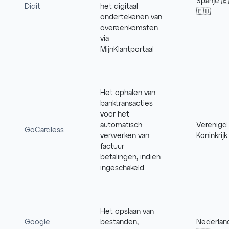
Spanje 🇪
Didit
het digitaal
🇪🇺
ondertekenen van
overeenkomsten
via
MijnKlantportaal
Het ophalen van
banktransacties
voor het
automatisch
Verenigd
GoCardless
verwerken van
Koninkrijk
factuur
betalingen, indien
ingeschakeld.
Het opslaan van
Google
bestanden,
Nederlan