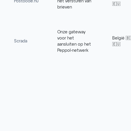
Postbode.nu
het versturen van
🇪🇺
brieven
Onze gateway
voor het
België 🇧
Scrada
aansluiten op het
🇪🇺
Peppol-netwerk