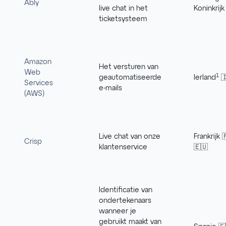
Ably
live chat in het
Koninkrijk
ticketsysteem
Amazon
Het versturen van
Web
1
geautomatiseerde
Ierland

Services
e-mails
(AWS)
Live chat van onze
Frankrijk 
Crisp
klantenservice
🇪🇺
Identificatie van
ondertekenaars
wanneer je
gebruikt maakt van